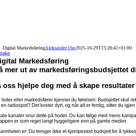
Digital Markedsføring
Aleksander Ose
2025-10-29T15:28:41+01:00
lbake
igital Markedsføring
å mer ut av markedsføringsbudsjettet dit
 oss hjelpe deg med å skape resultate
leder eller markedsfører kjenner du følelsen: Budsjettet skal rekk
r en radiospot? Det koster dyrt, og når alt er ferdig, sitter du igj
tale kanaler snur dette på hodet. Du kan følge med mens kampan
lappen er som regel langt hyggeligere enn på gamle medier.
annheten er: Du trenger ikke et kjempestort budsjett for å lykk