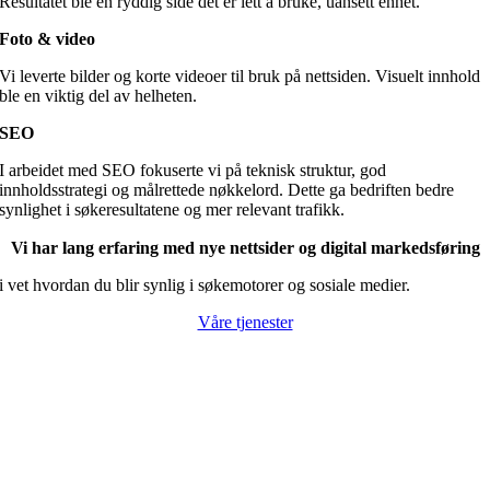
Resultatet ble en ryddig side det er lett å bruke, uansett enhet.
Foto & video
Vi leverte bilder og korte videoer til bruk på nettsiden. Visuelt innhold
ble en viktig del av helheten.
SEO
I arbeidet med SEO fokuserte vi på teknisk struktur, god
innholdsstrategi og målrettede nøkkelord. Dette ga bedriften bedre
synlighet i søkeresultatene og mer relevant trafikk.
Vi har lang erfaring med nye nettsider og digital markedsføring
i vet hvordan du blir synlig i søkemotorer og sosiale medier.
Våre tjenester