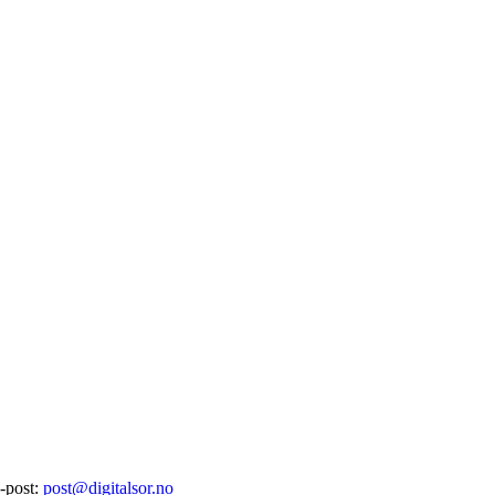
-post:
post@digitalsor.no