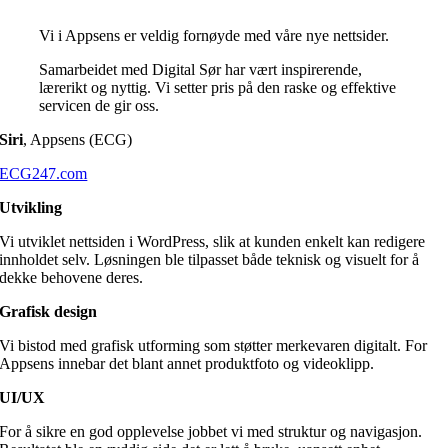
Vi i Appsens er veldig fornøyde med våre nye nettsider.
Samarbeidet med Digital Sør har vært inspirerende,
lærerikt og nyttig. Vi setter pris på den raske og effektive
servicen de gir oss.
Siri
,
Appsens (ECG)
ECG247.com
Utvikling
Vi utviklet nettsiden i WordPress, slik at kunden enkelt kan redigere
innholdet selv. Løsningen ble tilpasset både teknisk og visuelt for å
dekke behovene deres.
Grafisk design
Vi bistod med grafisk utforming som støtter merkevaren digitalt. For
Appsens innebar det blant annet produktfoto og videoklipp.
UI/UX
For å sikre en god opplevelse jobbet vi med struktur og navigasjon.