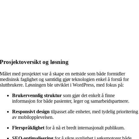
Prosjektoversikt og løsning
Målet med prosjektet var å skape en nettside som både formidler
medisinsk faglighet og samtidig gjør teknologien enkel å forstå for
sluttbrukere. Løsningen ble utviklet i WordPress, med fokus på:
Brukervennlig struktur
som gjør det enkelt å finne
informasjon for både pasienter, leger og samarbeidspartnere.
Responsivt design
tilpasset alle enheter, med tydelig prioritering
av mobilopplevelsen.
Flerspråklighet
for å nå et bredt internasjonalt publikum.
SEO-optimalisering
for å sikre synlighet i søkemotorer både