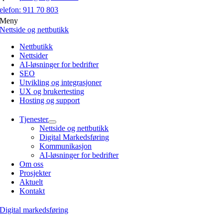
elefon:
911 70 803
Meny
Nettside og nettbutikk
Nettbutikk
Nettsider
AI-løsninger for bedrifter
SEO
Utvikling og integrasjoner
UX og brukertesting
Hosting og support
Tjenester
Nettside og nettbutikk
Digital Markedsføring
Kommunikasjon
AI-løsninger for bedrifter
Om oss
Prosjekter
Aktuelt
Kontakt
Digital markedsføring