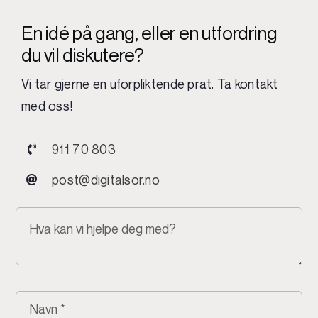
En idé på gang, eller en utfordring
du vil diskutere?
Vi tar gjerne en uforpliktende prat. Ta kontakt
med oss!
911 70 803
post@digitalsor.no