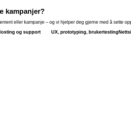
ike kampanjer?
ment eller kampanje – og vi hjelper deg gjerne med å sette opp o
ting og support UX, prototyping, brukertesting
Nett