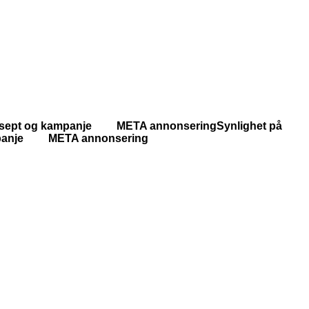
onsept og kampanje META annonsering
Synlighet på
ampanje META annonsering