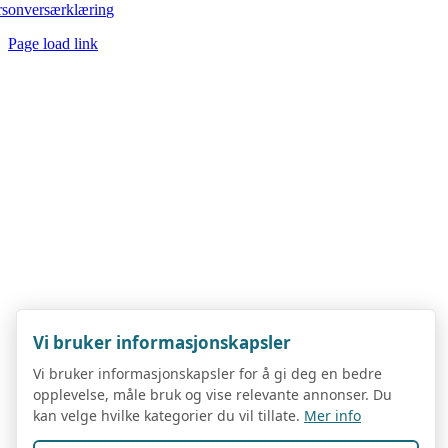
rsonversærklæring
Page load link