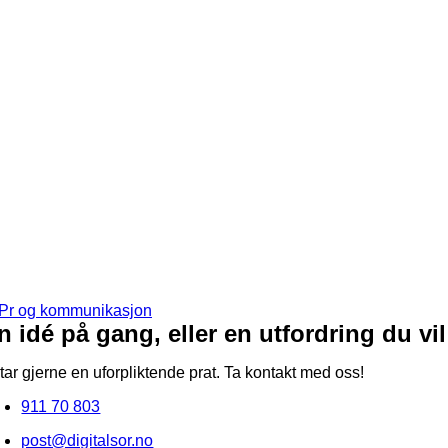
Pr og kommunikasjon
n idé på gang, eller en utfordring du vi
 tar gjerne en uforpliktende prat. Ta kontakt med oss!
911 70 803
post@digitalsor.no