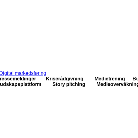
Digital markedsføring
ressemeldinger Kriserådgivning Medietrening Bu
udskapsplattform Story pitching Medieovervåknin