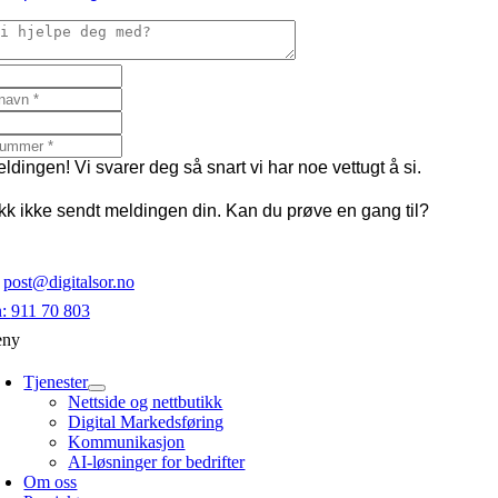
ldingen! Vi svarer deg så snart vi har noe vettugt å si.
ikk ikke sendt meldingen din. Kan du prøve en gang til?
:
post@digitalsor.no
n:
911 70 803
ny
Tjenester
Nettside og nettbutikk
Digital Markedsføring
Kommunikasjon
AI-løsninger for bedrifter
Om oss