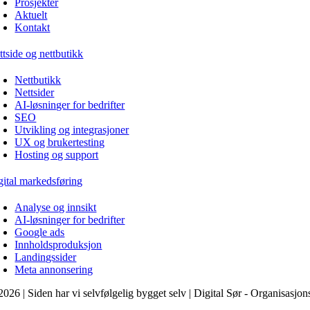
Prosjekter
Aktuelt
Kontakt
ttside og nettbutikk
Nettbutikk
Nettsider
AI-løsninger for bedrifter
SEO
Utvikling og integrasjoner
UX og brukertesting
Hosting og support
gital markedsføring
Analyse og innsikt
AI-løsninger for bedrifter
Google ads
Innholdsproduksjon
Landingssider
Meta annonsering
2026 | Siden har vi selvfølgelig bygget selv | Digital Sør - Organisas