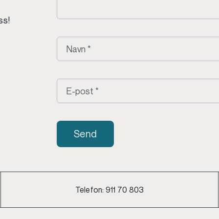
ss!
Send
Telefon:
911 70 803