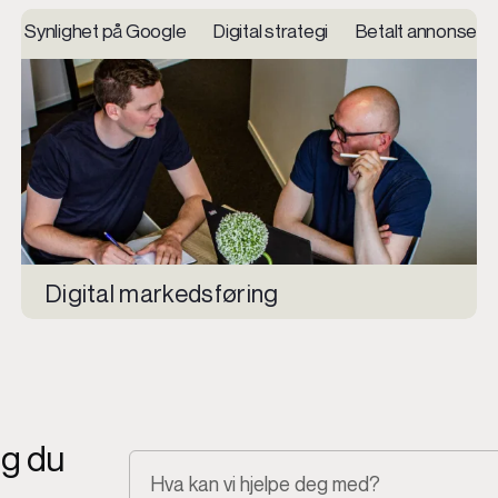
ting og support UX, prototyping, brukertesting
Synlighet på Google Digital strategi Betalt annonser
Nettsider
Digital markedsføring
ng du