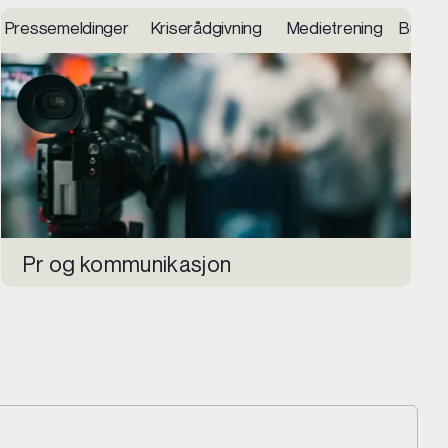
ing i sosiale medier Innhold og sosiale medier Konsept 
 Utvikling og integrasjoner Nettbutikk Hosting og suppor
Pressemeldinger Kriserådgivning Medietrening Budska
Pr og kommunikasjon