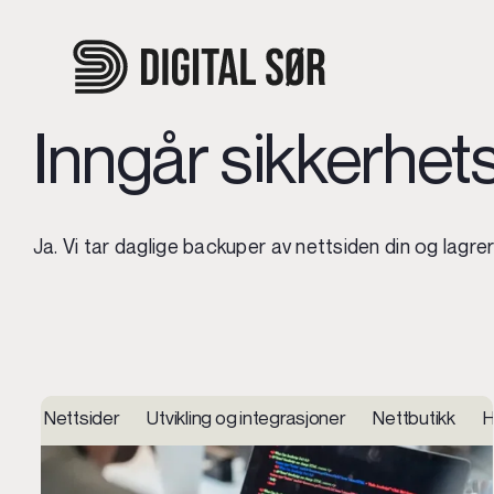
Skip
to
content
Inngår sikkerhets
Ja. Vi tar daglige backuper av nettsiden din og lagre
Nettsider Utvikling og integrasjoner Nettbutikk Hos