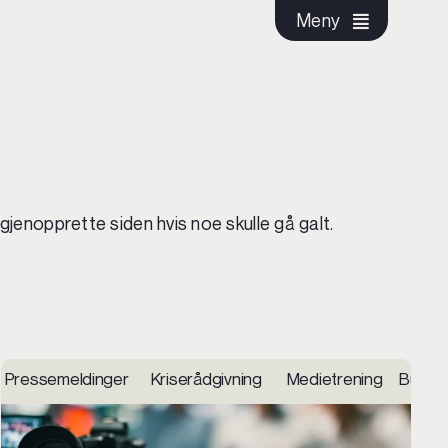
Meny
gjenopprette siden hvis noe skulle gå galt.
ing i sosiale medier Innhold og sosiale medier Konsept 
 Utvikling og integrasjoner Nettbutikk Hosting og suppor
Pressemeldinger Kriserådgivning Medietrening Budska