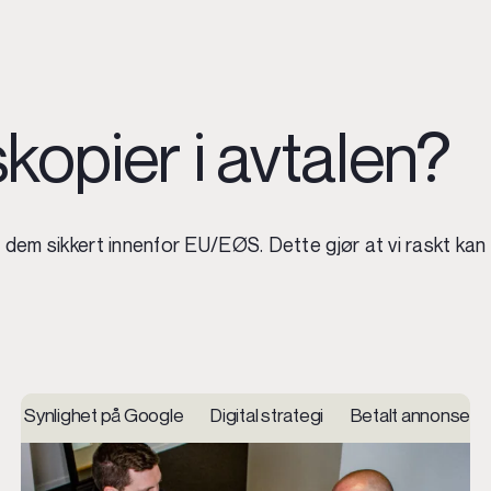
kopier i avtalen?
r dem sikkert innenfor EU/EØS. Dette gjør at vi raskt kan 
ting og support UX, prototyping, brukertesting
Synlighet på Google Digital strategi Betalt annonser
Nettsider