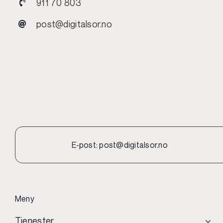
911 70 803
post@digitalsor.no
E-post:
post@digitalsor.no
Meny
Tjenester