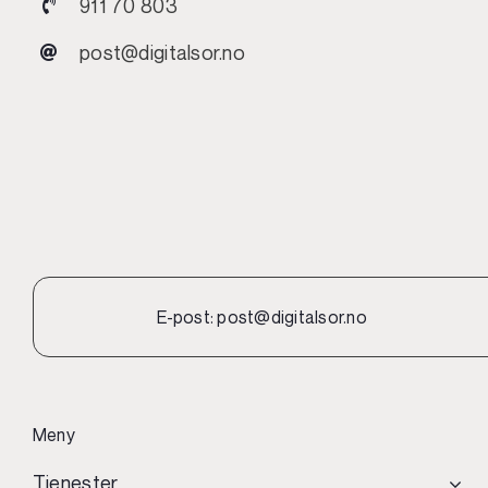
911 70 803
post@digitalsor.no
E-post:
post@digitalsor.no
Meny
Tjenester