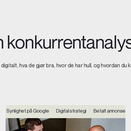
 en konkurrentanaly
digitalt, hva de gjør bra, hvor de har hull, og hvordan du 
ting og support UX, prototyping, brukertesting
Synlighet på Google Digital strategi Betalt annonser
Nettsider