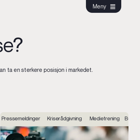
Meny
se?
kan ta en sterkere posisjon i markedet.
ing i sosiale medier Innhold og sosiale medier Konsept 
 Utvikling og integrasjoner Nettbutikk Hosting og suppor
Pressemeldinger Kriserådgivning Medietrening Budska