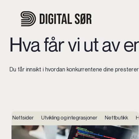
Skip
to
content
Hva får vi ut av
Du får innsikt i hvordan konkurrentene dine presterer 
Nettsider Utvikling og integrasjoner Nettbutikk Hos